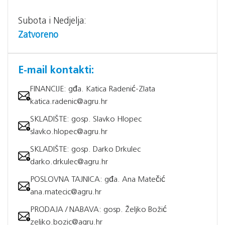
Subota i Nedjelja:
Zatvoreno
E-mail kontakti:
FINANCIJE: gđa. Katica Radenić-Zlata
katica.radenic@agru.hr
SKLADIŠTE: gosp. Slavko Hlopec
slavko.hlopec@agru.hr
SKLADIŠTE: gosp. Darko Drkulec
darko.drkulec@agru.hr
POSLOVNA TAJNICA: gđa. Ana Matečić
ana.matecic@agru.hr
PRODAJA / NABAVA: gosp. Željko Božić
zeljko.bozic@agru.hr